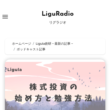
内
容
LiguRadio
を
リグラジオ
ス
キ
ッ
ホームページ
Ligula創研 – 最新の記事 –
プ
ポッドキャスト記事